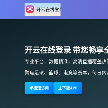
开云在线登录
带您畅享
专业平台，数据精准，
高清直播
覆盖热
聚焦足球、篮球、电竞等赛事，
每日内
极速访问
下载APP