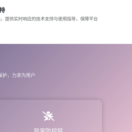
支持
线，提供实时响应的技术支持与使用指导，保障平台
保护，力求为用户
异常防控层