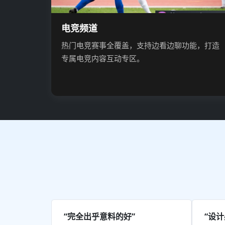
电竞频道
热门电竞赛事全覆盖，支持边看边聊功能，打造
专属电竞内容互动专区。
“完全出乎意料的好”
“设