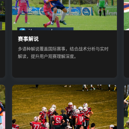
赛事解说
多语种解说覆盖国际赛事，结合战术分析与实时
解读，提升用户观赛理解深度。