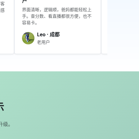
户”
，客
有问题联系客
界面清晰，逻辑顺，爸妈都能轻松上
能感
版本更新也稳
手。查分数、看直播都很方便，也不
化，日常用着
容易卡。
阿斌 ·
Leo · 成都
资深用
老用户
示
升级。