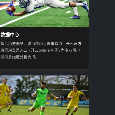
数据中心
整合历史战绩、球员状态与赛事趋势，开云官方
端网站登录入口 - 开云online(中国) 为专业用户
提供多维度分析支持。