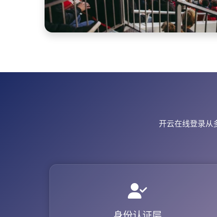
开云在线登录从
身份认证层