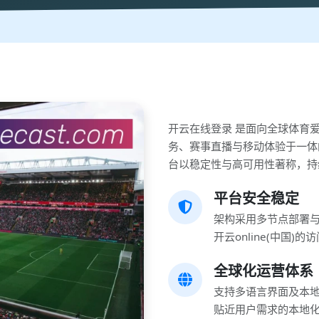
开云在线登录 是面向全球体育
务、赛事直播与移动体验于一体
台以稳定性与高可用性著称，持
平台安全稳定
架构采用多节点部署与
开云online(中国
全球化运营体系
支持多语言界面及本
贴近用户需求的本地