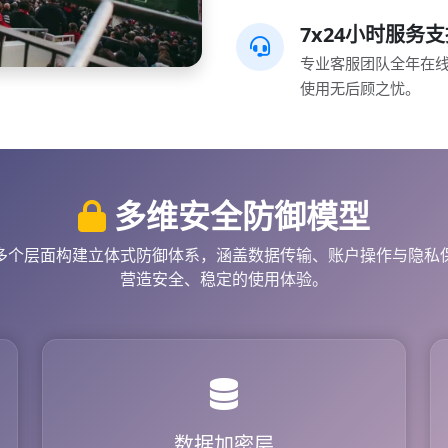
7x24小时服务
专业客服团队全年在
使用无后顾之忧。
多维安全防御模型
多个层面构建立体式防御体系，涵盖数据传输、账户操作与隐私
营造安全、稳定的使用体验。
数据加密层