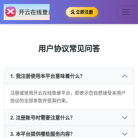
立即注册
用户协议常见问答
1. 我注册使用本平台意味着什么？
注册或使用开云在线登录平台，即表示您自愿接受本用户
协议的全部条款并受其约束。
2. 注册账号时需要注意什么？
3. 本平台提供哪些服务内容？